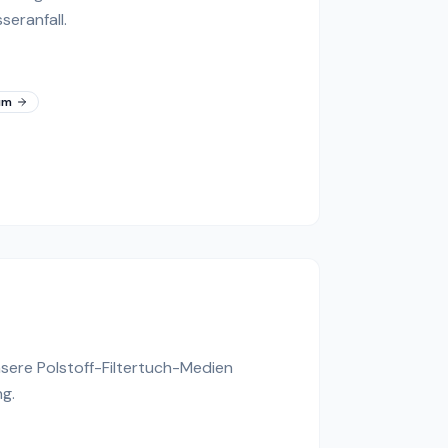
seranfall.
µm
nsere Polstoff-Filtertuch-Medien
g.