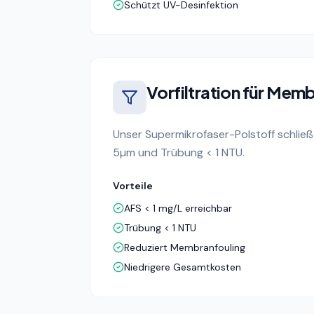
Schützt UV-Desinfektion
Vorfiltration für Memb
Unser Supermikrofaser-Polstoff schließt
5µm und Trübung < 1 NTU.
Vorteile
AFS < 1 mg/L erreichbar
Trübung < 1 NTU
Reduziert Membranfouling
Niedrigere Gesamtkosten