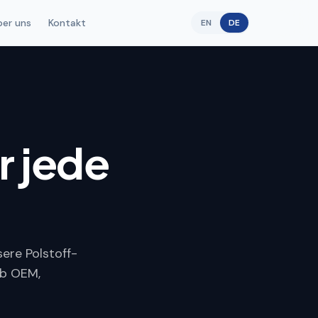
ber uns
Kontakt
EN
DE
r jede
ere Polstoff-
Ob OEM,