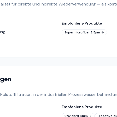
fqualität für direkte und indirekte Wiederverwendung — als kost
Empfohlene Produkte
ung
Supermicrofiber 2.5µm
ngen
lstofffiltration in der industriellen Prozesswasserbehandl
Empfohlene Produkte
Standard 10µm
Bioactive 5