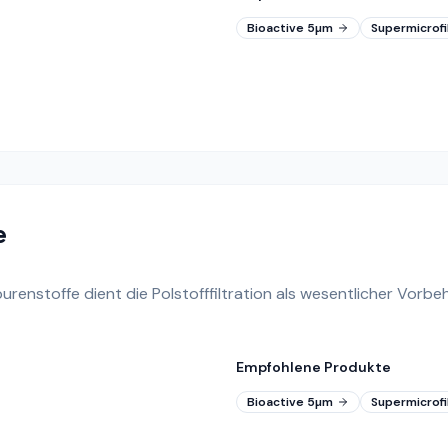
Bioactive 5µm
Supermicrof
e
enstoffe dient die Polstofffiltration als wesentlicher Vorb
Empfohlene Produkte
Bioactive 5µm
Supermicrof