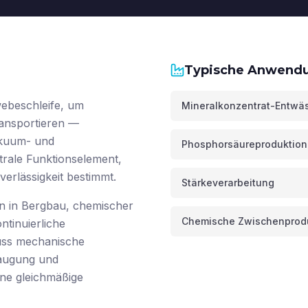
Typische Anwend
webeschleife, um
Mineralkonzentrat-Entwä
ansportieren —
akuum- und
Phosphorsäureproduktion
trale Funktionselement,
erlässigkeit bestimmt.
Stärkeverarbeitung
n in Bergbau, chemischer
Chemische Zwischenprod
tinuierliche
muss mechanische
augung und
ine gleichmäßige