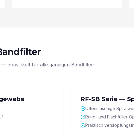
andfilter
— entwickelt für alle gängigen Bandfilter-
dgewebe
RF-SB Serie — Sp
Offenmaschige Spiralwe
uf
Rund- und Flachfüller-O
Praktisch verstopfungsf