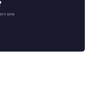
?
ern eine