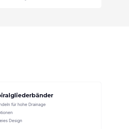
iralgliederbänder
ndeln für hohe Drainage
ptionen
reies Design