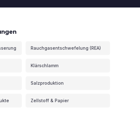
ungen
sserung
Rauchgasentschwefelung (REA)
Klärschlamm
Salzproduktion
ukte
Zellstoff & Papier